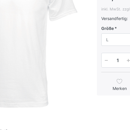
inkl. MwSt. zzg
Versandfertig:
Größe
L
Merken